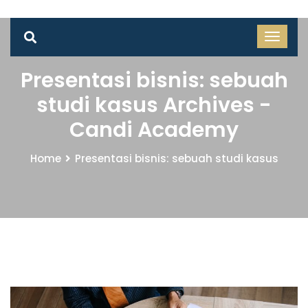
Presentasi bisnis: sebuah
studi kasus Archives -
Candi Academy
Home
Presentasi bisnis: sebuah studi kasus