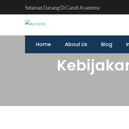
Selamat Datang Di Candi Academy
Home
About Us
Blog
I
Kebijaka