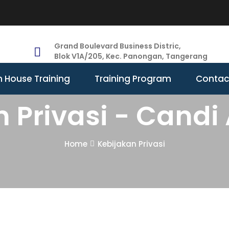
Grand Boulevard Business Distric,
Blok V1A/205, Kec. Panongan, Tangerang
n House Training
Training Program
Contac
n Privasi - Cand
Home
Kebijakan Privasi