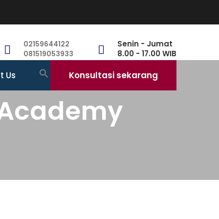
Senin - Jumat
02159644122
8.00 - 17.00 WIB
081519053933
t Us
Konsultasi sekarang
i Academy