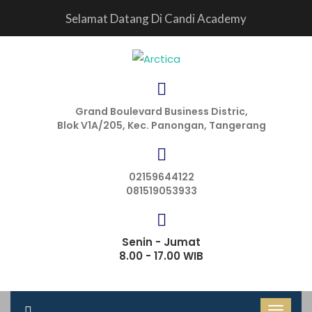
Selamat Datang Di Candi Academy
Grand Boulevard Business Distric,
Blok V1A/205, Kec. Panongan, Tangerang
02159644122
081519053933
Senin - Jumat
8.00 - 17.00 WIB