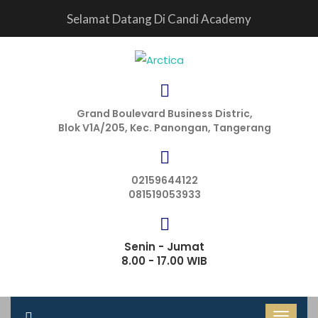
Selamat Datang Di Candi Academy
Grand Boulevard Business Distric,
Blok V1A/205, Kec. Panongan, Tangerang
02159644122
081519053933
Senin - Jumat
8.00 - 17.00 WIB