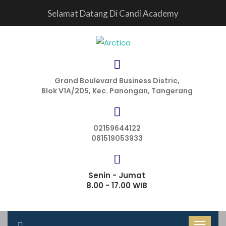
Selamat Datang Di Candi Academy
Grand Boulevard Business Distric,
Blok V1A/205, Kec. Panongan, Tangerang
02159644122
081519053933
Senin - Jumat
8.00 - 17.00 WIB