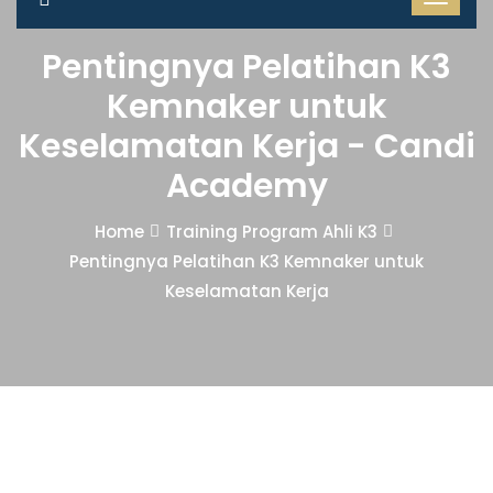
Pentingnya Pelatihan K3
Kemnaker untuk
Keselamatan Kerja - Candi
Academy
Home
Training Program Ahli K3
Pentingnya Pelatihan K3 Kemnaker untuk
Keselamatan Kerja