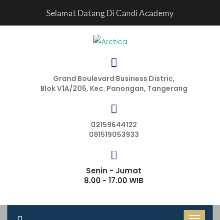
Selamat Datang Di Candi Academy
Grand Boulevard Business Distric,
Blok V1A/205, Kec. Panongan, Tangerang
02159644122
081519053933
Senin - Jumat
8.00 - 17.00 WIB