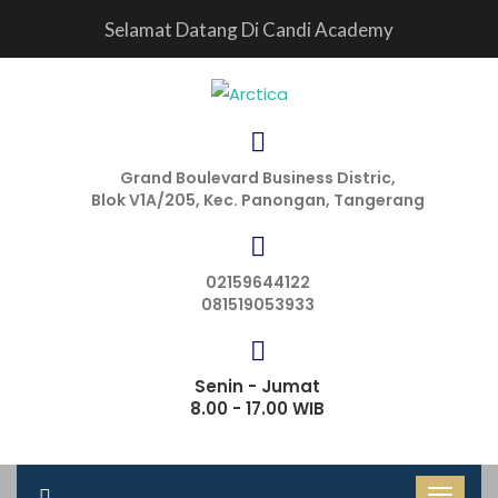
Selamat Datang Di Candi Academy
Grand Boulevard Business Distric,
Blok V1A/205, Kec. Panongan, Tangerang
02159644122
081519053933
Senin - Jumat
8.00 - 17.00 WIB